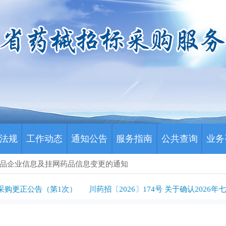
法规
工作动态
通知公告
服务指南
公共查询
业务
公示药品企业信息及挂网药品信息变更的通知
更正公告（第1次）
川药招〔2026〕174号 关于确认2026