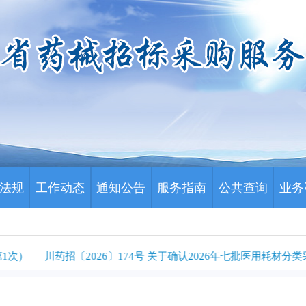
法规
工作动态
通知公告
服务指南
公共查询
业务
次）
川药招〔2026〕174号 关于确认2026年七批医用耗材分