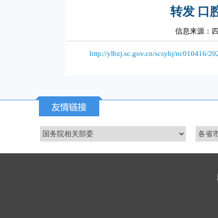
转发 口
信息来源：
http://ylbzj.sc.gov.cn/scsybj/nc010416