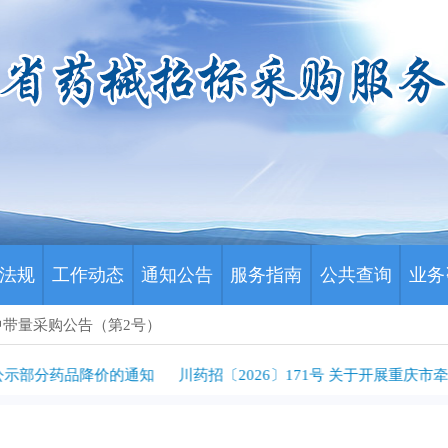
法规
工作动态
通知公告
服务指南
公共查询
业务
中带量采购公告（第2号）
公示部分药品降价的通知
川药招〔2026〕171号 关于开展重庆