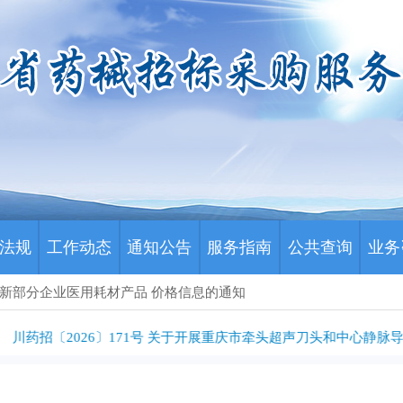
法规
工作动态
通知公告
服务指南
公共查询
业务
布更新部分企业医用耗材产品 价格信息的通知
川药招〔2026〕171号 关于开展重庆市牵头超声刀头和中心静脉